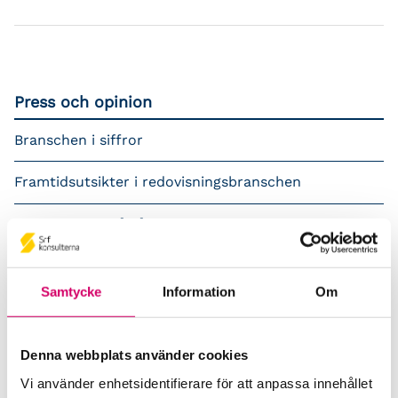
Press och opinion
Branschen i siffror
Framtidsutsikter i redovisningsbranschen
Prenumerera på våra nyhetsbrev
Pressrum
Samtycke
Information
Om
Påverkansarbete
Remisser
Denna webbplats använder cookies
Vi använder enhetsidentifierare för att anpassa innehållet
Samverkan med myndigheter och organisationer