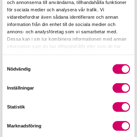
och annonserna till användarna, tillhandahålla funktioner
för sociala medier och analysera vår trafik. Vi
Srf Fokusrapport 2024 – insikter för hållbart
vidarebefordrar även sådana identifierare och annan
företagande
information från din enhet till de sociala medier och
annons- och analysföretag som vi samarbetar med.
Våra nyhetskanaler
Dessa kan i sin tur kombinera informationen med annan
information som du har tillhandahållit eller som de har
Tidningen Konsulten
samlat in när du har använt deras tjänster.
Samtyckesval
Srf Nyhetsbevakning
Nödvändig
Följ oss i sociala medier
Inställningar
Öppet brev till Myndigheten för yrkeshögskolan
Framtidsutsikter i lönebranschen
Statistik
Marknadsföring