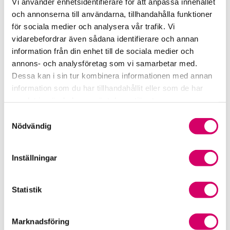
Vi använder enhetsidentifierare för att anpassa innehållet
och annonserna till användarna, tillhandahålla funktioner
Samverkan med myndigheter och organisationer
för sociala medier och analysera vår trafik. Vi
vidarebefordrar även sådana identifierare och annan
Srf Fokusrapport 2024 – insikter för hållbart
information från din enhet till de sociala medier och
företagande
annons- och analysföretag som vi samarbetar med.
Dessa kan i sin tur kombinera informationen med annan
Våra nyhetskanaler
information som du har tillhandahållit eller som de har
samlat in när du har använt deras tjänster.
Tidningen Konsulten
Samtyckesval
Nödvändig
Srf Nyhetsbevakning
Följ oss i sociala medier
Inställningar
Öppet brev till Myndigheten för yrkeshögskolan
Statistik
Framtidsutsikter i lönebranschen
Marknadsföring