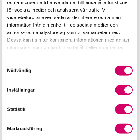
och annonserna till användarna, tillhandahålla funktioner
för sociala medier och analysera vår trafik. Vi
Srf Fokusrapport 2024 – insikter för hållbart
vidarebefordrar även sådana identifierare och annan
företagande
information från din enhet till de sociala medier och
annons- och analysföretag som vi samarbetar med.
Våra nyhetskanaler
Dessa kan i sin tur kombinera informationen med annan
information som du har tillhandahållit eller som de har
Tidningen Konsulten
samlat in när du har använt deras tjänster.
Samtyckesval
Srf Nyhetsbevakning
Nödvändig
Följ oss i sociala medier
Inställningar
Öppet brev till Myndigheten för yrkeshögskolan
Framtidsutsikter i lönebranschen
Statistik
Marknadsföring