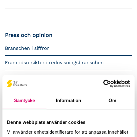
Press och opinion
Branschen i siffror
Framtidsutsikter i redovisningsbranschen
Prenumerera på våra nyhetsbrev
Pressrum
Samtycke
Information
Om
Påverkansarbete
Remisser
Denna webbplats använder cookies
Vi använder enhetsidentifierare för att anpassa innehållet
Samverkan med myndigheter och organisationer