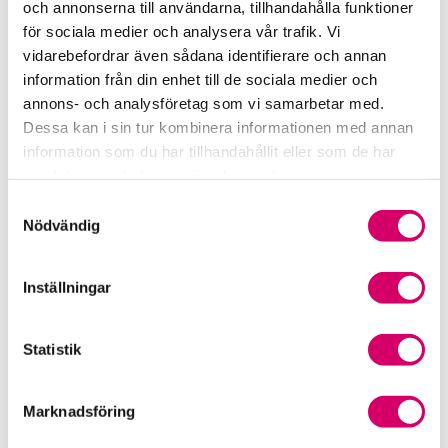
och annonserna till användarna, tillhandahålla funktioner
för sociala medier och analysera vår trafik. Vi
Srf Fokusrapport 2024 – insikter för hållbart
vidarebefordrar även sådana identifierare och annan
företagande
information från din enhet till de sociala medier och
annons- och analysföretag som vi samarbetar med.
Våra nyhetskanaler
Dessa kan i sin tur kombinera informationen med annan
information som du har tillhandahållit eller som de har
Tidningen Konsulten
samlat in när du har använt deras tjänster.
Samtyckesval
Srf Nyhetsbevakning
Nödvändig
Följ oss i sociala medier
Inställningar
Öppet brev till Myndigheten för yrkeshögskolan
Framtidsutsikter i lönebranschen
Statistik
Marknadsföring