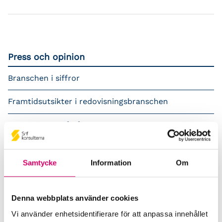
Press och opinion
Branschen i siffror
Framtidsutsikter i redovisningsbranschen
Prenumerera på våra nyhetsbrev
Pressrum
Samtycke
Information
Om
Påverkansarbete
Remisser
Denna webbplats använder cookies
Vi använder enhetsidentifierare för att anpassa innehållet
Samverkan med myndigheter och organisationer