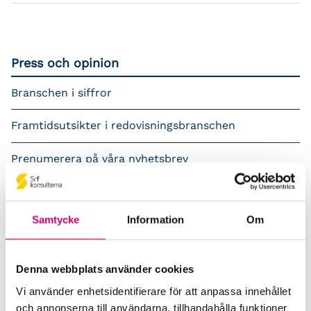
Press och opinion
Branschen i siffror
Framtidsutsikter i redovisningsbranschen
Prenumerera på våra nyhetsbrev
Pressrum
Samtycke
Information
Om
Påverkansarbete
Remisser
Denna webbplats använder cookies
Samverkan med myndigheter och organisationer
Vi använder enhetsidentifierare för att anpassa innehållet
och annonserna till användarna, tillhandahålla funktioner