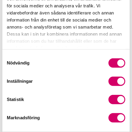
Srf Fokusrapport 2024 – insikter för hållbart
för sociala medier och analysera vår trafik. Vi
företagande
vidarebefordrar även sådana identifierare och annan
information från din enhet till de sociala medier och
Våra nyhetskanaler
annons- och analysföretag som vi samarbetar med.
Dessa kan i sin tur kombinera informationen med annan
Tidningen Konsulten
information som du har tillhandahållit eller som de har
samlat in när du har använt deras tjänster.
Srf Nyhetsbevakning
Samtyckesval
Nödvändig
Följ oss i sociala medier
Inställningar
Öppet brev till Myndigheten för yrkeshögskolan
Framtidsutsikter i lönebranschen
Statistik
Marknadsföring