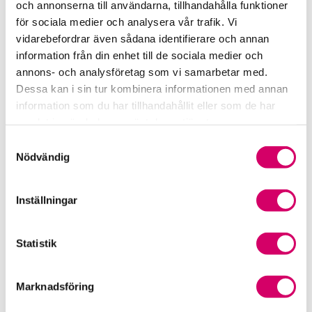
och annonserna till användarna, tillhandahålla funktioner
för sociala medier och analysera vår trafik. Vi
Srf Fokusrapport 2024 – insikter för hållbart
vidarebefordrar även sådana identifierare och annan
företagande
information från din enhet till de sociala medier och
annons- och analysföretag som vi samarbetar med.
Våra nyhetskanaler
Dessa kan i sin tur kombinera informationen med annan
information som du har tillhandahållit eller som de har
Tidningen Konsulten
samlat in när du har använt deras tjänster.
Samtyckesval
Srf Nyhetsbevakning
Nödvändig
Följ oss i sociala medier
Inställningar
Öppet brev till Myndigheten för yrkeshögskolan
Framtidsutsikter i lönebranschen
Statistik
Marknadsföring