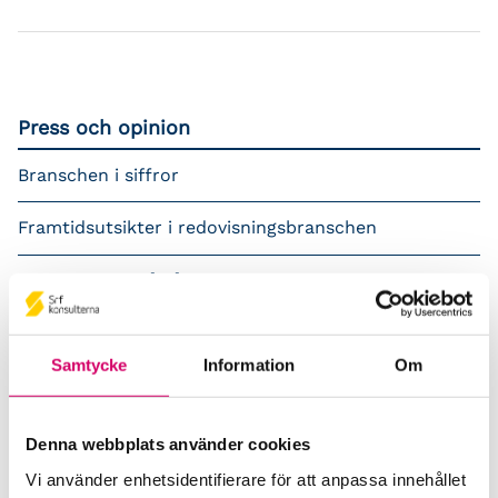
Press och opinion
Branschen i siffror
Framtidsutsikter i redovisningsbranschen
Prenumerera på våra nyhetsbrev
Pressrum
Samtycke
Information
Om
Påverkansarbete
Remisser
Denna webbplats använder cookies
Vi använder enhetsidentifierare för att anpassa innehållet
Samverkan med myndigheter och organisationer