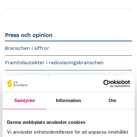
Press och opinion
Branschen i siffror
Framtidsutsikter i redovisningsbranschen
Prenumerera på våra nyhetsbrev
Pressrum
Samtycke
Information
Om
Påverkansarbete
Remisser
Denna webbplats använder cookies
Vi använder enhetsidentifierare för att anpassa innehållet
Samverkan med myndigheter och organisationer