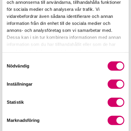
och annonserna till användarna, tillhandahålla funktioner
för sociala medier och analysera vår trafik. Vi
Srf Fokusrapport 2024 – insikter för hållbart
vidarebefordrar även sådana identifierare och annan
företagande
information från din enhet till de sociala medier och
annons- och analysföretag som vi samarbetar med.
Våra nyhetskanaler
Dessa kan i sin tur kombinera informationen med annan
information som du har tillhandahållit eller som de har
Tidningen Konsulten
samlat in när du har använt deras tjänster.
Samtyckesval
Srf Nyhetsbevakning
Nödvändig
Följ oss i sociala medier
Inställningar
Öppet brev till Myndigheten för yrkeshögskolan
Framtidsutsikter i lönebranschen
Statistik
Marknadsföring