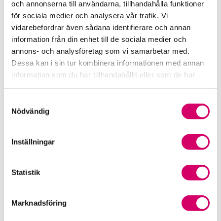
och annonserna till användarna, tillhandahålla funktioner
för sociala medier och analysera vår trafik. Vi
Srf Fokusrapport 2024 – insikter för hållbart
vidarebefordrar även sådana identifierare och annan
företagande
information från din enhet till de sociala medier och
annons- och analysföretag som vi samarbetar med.
Våra nyhetskanaler
Dessa kan i sin tur kombinera informationen med annan
information som du har tillhandahållit eller som de har
Tidningen Konsulten
samlat in när du har använt deras tjänster.
Samtyckesval
Srf Nyhetsbevakning
Nödvändig
Följ oss i sociala medier
Inställningar
Öppet brev till Myndigheten för yrkeshögskolan
Framtidsutsikter i lönebranschen
Statistik
Marknadsföring