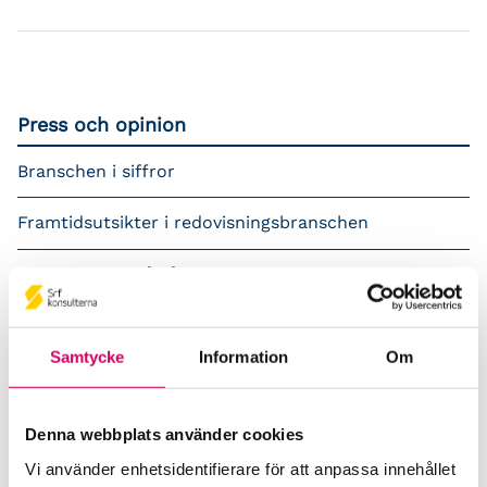
Press och opinion
Branschen i siffror
Framtidsutsikter i redovisningsbranschen
Prenumerera på våra nyhetsbrev
Pressrum
Samtycke
Information
Om
Påverkansarbete
Remisser
Denna webbplats använder cookies
Vi använder enhetsidentifierare för att anpassa innehållet
Samverkan med myndigheter och organisationer