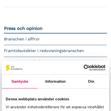
Press och opinion
Branschen i siffror
Framtidsutsikter i redovisningsbranschen
Prenumerera på våra nyhetsbrev
Pressrum
Samtycke
Information
Om
Påverkansarbete
Remisser
Denna webbplats använder cookies
Vi använder enhetsidentifierare för att anpassa innehållet
Samverkan med myndigheter och organisationer