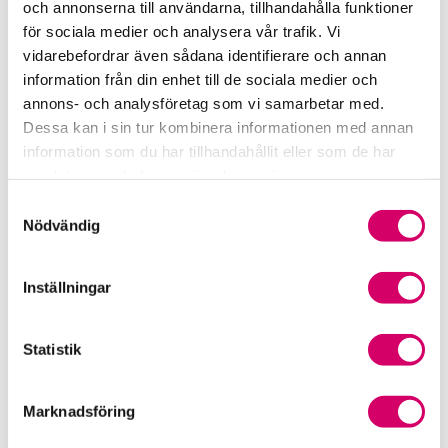
och annonserna till användarna, tillhandahålla funktioner
för sociala medier och analysera vår trafik. Vi
Srf Fokusrapport 2024 – insikter för hållbart
vidarebefordrar även sådana identifierare och annan
företagande
information från din enhet till de sociala medier och
annons- och analysföretag som vi samarbetar med.
Våra nyhetskanaler
Dessa kan i sin tur kombinera informationen med annan
information som du har tillhandahållit eller som de har
Tidningen Konsulten
samlat in när du har använt deras tjänster.
Samtyckesval
Srf Nyhetsbevakning
Nödvändig
Följ oss i sociala medier
Inställningar
Öppet brev till Myndigheten för yrkeshögskolan
Framtidsutsikter i lönebranschen
Statistik
Marknadsföring