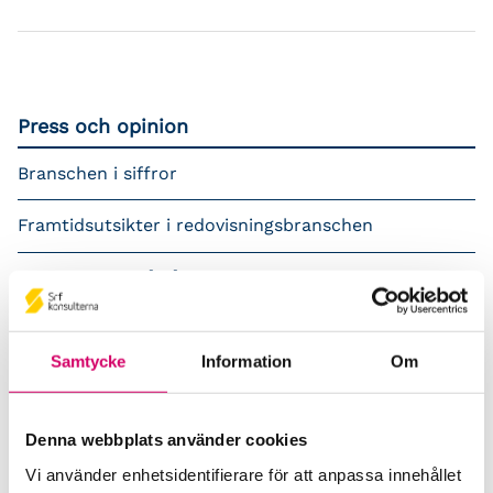
Press och opinion
Branschen i siffror
Framtidsutsikter i redovisningsbranschen
Prenumerera på våra nyhetsbrev
Pressrum
Samtycke
Information
Om
Påverkansarbete
Remisser
Denna webbplats använder cookies
Vi använder enhetsidentifierare för att anpassa innehållet
Samverkan med myndigheter och organisationer