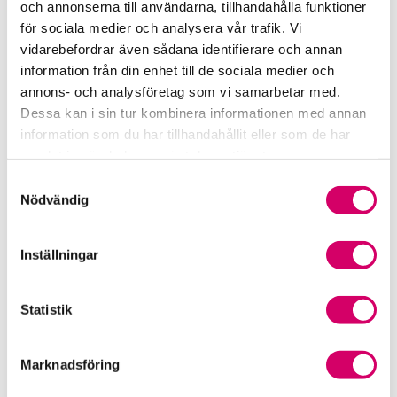
och annonserna till användarna, tillhandahålla funktioner
för sociala medier och analysera vår trafik. Vi
Srf Fokusrapport 2024 – insikter för hållbart
vidarebefordrar även sådana identifierare och annan
företagande
information från din enhet till de sociala medier och
annons- och analysföretag som vi samarbetar med.
Våra nyhetskanaler
Dessa kan i sin tur kombinera informationen med annan
information som du har tillhandahållit eller som de har
Tidningen Konsulten
samlat in när du har använt deras tjänster.
Samtyckesval
Srf Nyhetsbevakning
Nödvändig
Följ oss i sociala medier
Inställningar
Öppet brev till Myndigheten för yrkeshögskolan
Framtidsutsikter i lönebranschen
Statistik
Marknadsföring