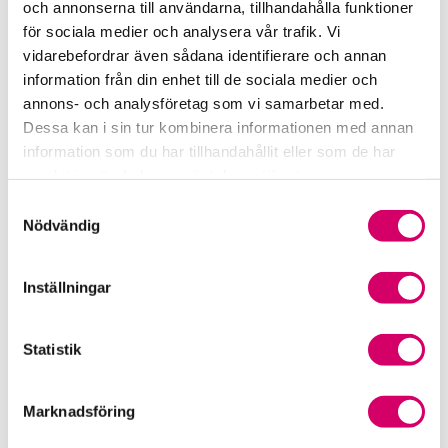
och annonserna till användarna, tillhandahålla funktioner
för sociala medier och analysera vår trafik. Vi
Srf Fokusrapport 2024 – insikter för hållbart
vidarebefordrar även sådana identifierare och annan
företagande
information från din enhet till de sociala medier och
annons- och analysföretag som vi samarbetar med.
Våra nyhetskanaler
Dessa kan i sin tur kombinera informationen med annan
information som du har tillhandahållit eller som de har
Tidningen Konsulten
samlat in när du har använt deras tjänster.
Samtyckesval
Srf Nyhetsbevakning
Nödvändig
Följ oss i sociala medier
Inställningar
Öppet brev till Myndigheten för yrkeshögskolan
Framtidsutsikter i lönebranschen
Statistik
Marknadsföring