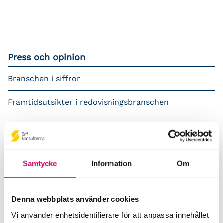
Press och opinion
Branschen i siffror
Framtidsutsikter i redovisningsbranschen
Prenumerera på våra nyhetsbrev
Pressrum
Samtycke
Information
Om
Påverkansarbete
Remisser
Denna webbplats använder cookies
Vi använder enhetsidentifierare för att anpassa innehållet
Samverkan med myndigheter och organisationer