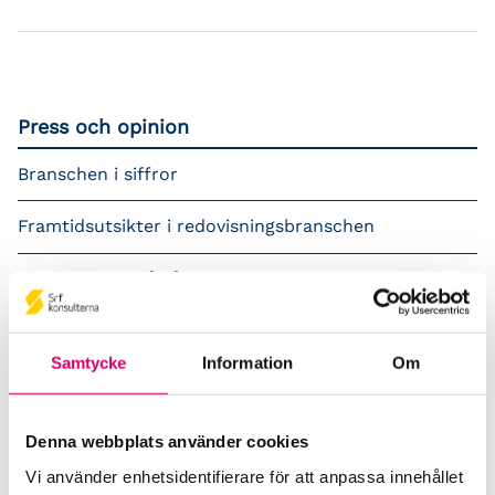
Press och opinion
Branschen i siffror
Framtidsutsikter i redovisningsbranschen
Prenumerera på våra nyhetsbrev
Pressrum
Samtycke
Information
Om
Påverkansarbete
Remisser
Denna webbplats använder cookies
Vi använder enhetsidentifierare för att anpassa innehållet
Samverkan med myndigheter och organisationer