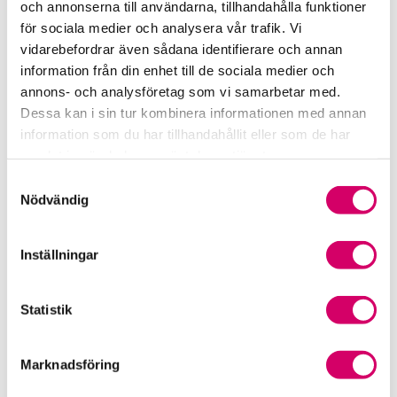
och annonserna till användarna, tillhandahålla funktioner
för sociala medier och analysera vår trafik. Vi
Srf Fokusrapport 2024 – insikter för hållbart
vidarebefordrar även sådana identifierare och annan
företagande
information från din enhet till de sociala medier och
annons- och analysföretag som vi samarbetar med.
Våra nyhetskanaler
Dessa kan i sin tur kombinera informationen med annan
information som du har tillhandahållit eller som de har
Tidningen Konsulten
samlat in när du har använt deras tjänster.
Samtyckesval
Srf Nyhetsbevakning
Nödvändig
Följ oss i sociala medier
Inställningar
Öppet brev till Myndigheten för yrkeshögskolan
Framtidsutsikter i lönebranschen
Statistik
Marknadsföring