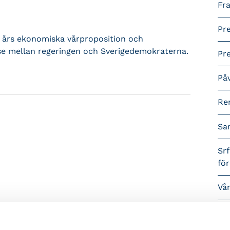
Fra
Pr
 års ekonomiska vårproposition och
e mellan regeringen och Sverigedemokraterna.
Pr
På
Re
Sa
Srf
fö
Vå