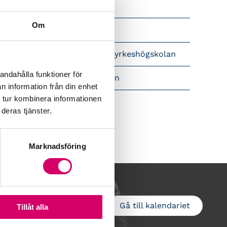
Srf Nyhetsbevakning
Om
Följ oss i sociala medier
pet brev till Myndigheten för yrkeshögskolan
andahålla funktioner för
amtidsutsikter i lönebranschen
n information från din enhet
 tur kombinera informationen
deras tjänster.
Marknadsföring
Gå till kalendariet
Lägg till i kalender
Tillåt alla