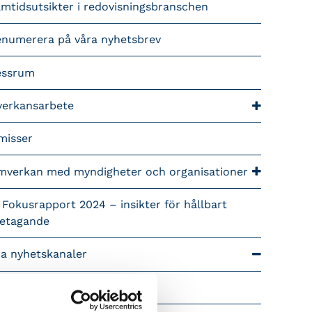
mtidsutsikter i redovisningsbranschen
enumerera på våra nyhetsbrev
essrum
verkansarbete
misser
mverkan med myndigheter och organisationer
 Fokusrapport 2024 – insikter för hållbart
retagande
ra nyhetskanaler
Tidningen Konsulten