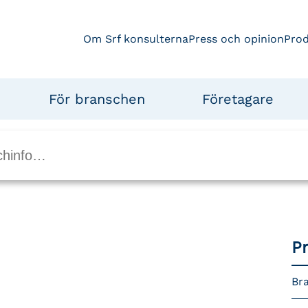
Om Srf konsulterna
Press och opinion
Pro
För branschen
Företagare
P
Bra