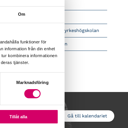
Srf Nyhetsbevakning
Om
Följ oss i sociala medier
pet brev till Myndigheten för yrkeshögskolan
andahålla funktioner för
amtidsutsikter i lönebranschen
n information från din enhet
 tur kombinera informationen
deras tjänster.
Marknadsföring
Gå till kalendariet
Lägg till i kalender
Tillåt alla