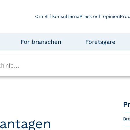
Om Srf konsulterna
Press och opinion
Pro
För branschen
Företagare
P
 antagen
Bra