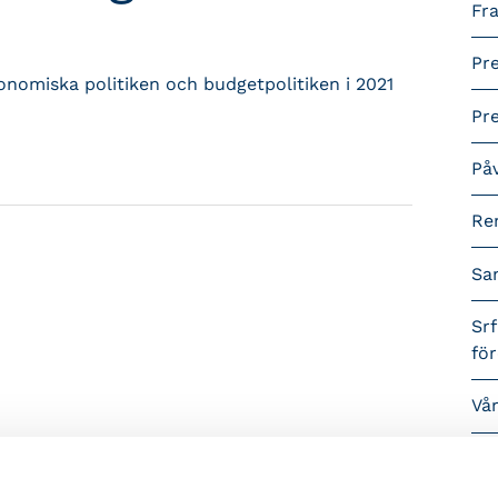
Fra
Pr
ekonomiska politiken och budgetpolitiken i 2021
Pr
På
Re
Sa
Srf
fö
Vå