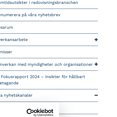
mtidsutsikter i redovisningsbranschen
enumerera på våra nyhetsbrev
essrum
verkansarbete
misser
mverkan med myndigheter och organisationer
 Fokusrapport 2024 – insikter för hållbart
retagande
ra nyhetskanaler
Tidningen Konsulten