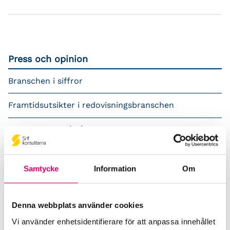
Press och opinion
Branschen i siffror
Framtidsutsikter i redovisningsbranschen
Prenumerera på våra nyhetsbrev
Pressrum
Samtycke
Information
Om
Påverkansarbete
Remisser
Denna webbplats använder cookies
Vi använder enhetsidentifierare för att anpassa innehållet
Samverkan med myndigheter och organisationer