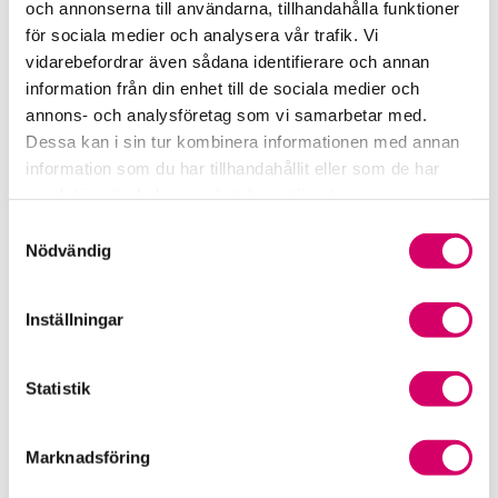
och annonserna till användarna, tillhandahålla funktioner
för sociala medier och analysera vår trafik. Vi
Srf Fokusrapport 2024 – insikter för hållbart
vidarebefordrar även sådana identifierare och annan
företagande
information från din enhet till de sociala medier och
annons- och analysföretag som vi samarbetar med.
Våra nyhetskanaler
Dessa kan i sin tur kombinera informationen med annan
information som du har tillhandahållit eller som de har
Tidningen Konsulten
samlat in när du har använt deras tjänster.
Samtyckesval
Srf Nyhetsbevakning
Nödvändig
Följ oss i sociala medier
Inställningar
Öppet brev till Myndigheten för yrkeshögskolan
Framtidsutsikter i lönebranschen
Statistik
Marknadsföring