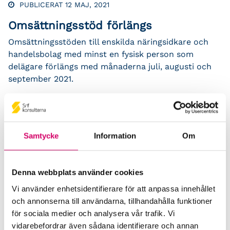
PUBLICERAT 12 MAJ, 2021
Omsättningsstöd förlängs
Omsättningsstöden till enskilda näringsidkare och
handelsbolag med minst en fysisk person som
delägare förlängs med månaderna juli, augusti och
september 2021.
Läs mer
Samtycke
Information
Om
← Föregående
1
…
334
335
336
Denna webbplats använder cookies
Vi använder enhetsidentifierare för att anpassa innehållet
och annonserna till användarna, tillhandahålla funktioner
för sociala medier och analysera vår trafik. Vi
Press och opinion
vidarebefordrar även sådana identifierare och annan