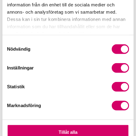
information från din enhet till de sociala medier och
Branschen i siffror
annons- och analysföretag som vi samarbetar med.
Dessa kan i sin tur kombinera informationen med annan
Framtidsutsikter i redovisningsbranschen
information som du har tillhandahållit eller som de har
samlat in när du har använt deras tjänster.
Prenumerera på våra nyhetsbrev
Samtyckesval
Nödvändig
Pressrum
Påverkansarbete
Inställningar
Remisser
Statistik
Samverkan med myndigheter och organisationer
Marknadsföring
Srf Fokusrapport 2024 – insikter för hållbart
företagande
Våra nyhetskanaler
Tillåt alla