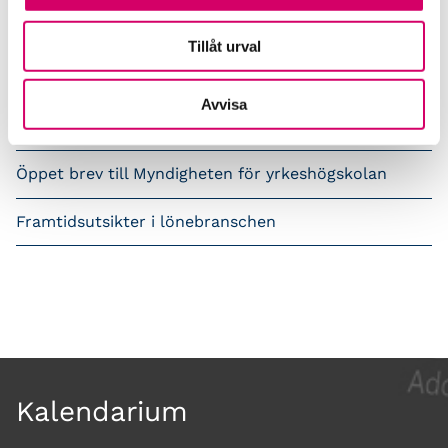
Tidningen Konsulten
Tillåt urval
Srf Nyhetsbevakning
Avvisa
Följ oss i sociala medier
Öppet brev till Myndigheten för yrkeshögskolan
Framtidsutsikter i lönebranschen
Kalendarium