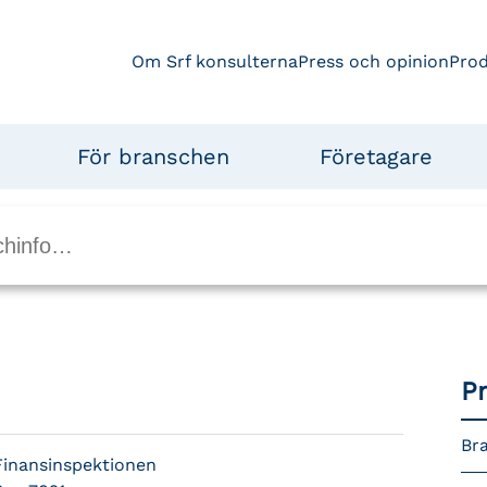
Om Srf konsulterna
Press och opinion
Pro
För branschen
Företagare
P
Bra
Finansinspektionen