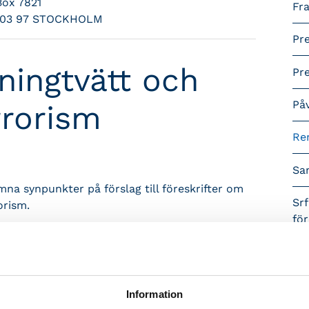
Box 7821
Fra
103 97 STOCKHOLM
Pr
ningtvätt och
Pr
På
rrorism
Re
Sa
ämna synpunkter på förslag till föreskrifter om
Srf
orism.
fö
Vå
Finansinspektionens förslag till föreskrifter
terrorism.
Öp
Information