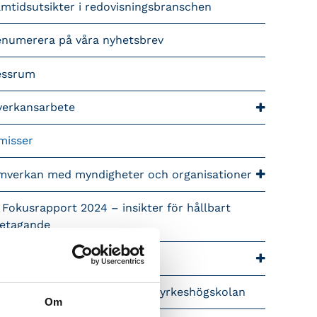
mtidsutsikter i redovisningsbranschen
enumerera på våra nyhetsbrev
essrum
verkansarbete
misser
mverkan med myndigheter och organisationer
 Fokusrapport 2024 – insikter för hållbart
retagande
ra nyhetskanaler
pet brev till Myndigheten för yrkeshögskolan
Om