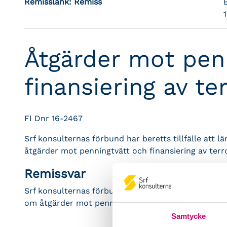
Remisslänk:
Remiss
Åtgärder mot pen
finansiering av te
FI Dnr 16-2467
Srf konsulternas förbund har beretts tillfälle att l
åtgärder mot penningtvätt och finansiering av terr
Remissvar
Srf konsulternas förbund har inget att invända mot 
om åtgärder mot penningtvätt och finansiering av 
Samtycke