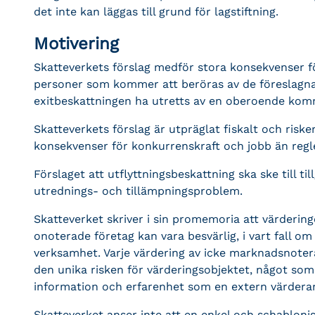
det inte kan läggas till grund för lagstiftning.
Motivering
Skatteverkets förslag medför stora konsekvenser fö
personer som kommer att beröras av de föreslagna
exitbeskattningen ha utretts av en oberoende kom
Skatteverkets förslag är utpräglat fiskalt och riske
konsekvenser för konkurrenskraft och jobb än regle
Förslaget att utflyttningsbeskattning ska ske till 
utrednings- och tillämpningsproblem.
Skatteverket skriver i sin promemoria att värderin
onoterade företag kan vara besvärlig, i vart fall o
verksamhet. Varje värdering av icke marknadsnote
den unika risken för värderingsobjektet, något som f
information och erfarenhet som en extern värdera
Skatteverket anser inte att en enkel och schabloni