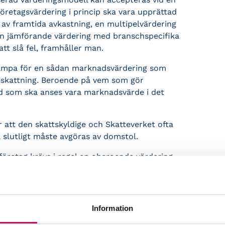
öretagsvärdering i princip ska vara upprättad
 av framtida avkastning, en multipelvärdering
en jämförande värdering med branschspecifika
att slå fel, framhåller man.
llämpa för en sådan marknadsvärdering som
tbeskattning. Beroende på vem som gör
vad som ska anses vara marknadsvärde i det
r att den skattskyldige och Skatteverket ofta
å slutligt måste avgöras av domstol.
företag krävs i regel en oberoende värdering.
g åtminstone 25 000–30 000 kronor om det är
ock bli markant högre om bolaget innehåller
kriver Skatteverket.
Information
 och till och med tre gånger så mycket.