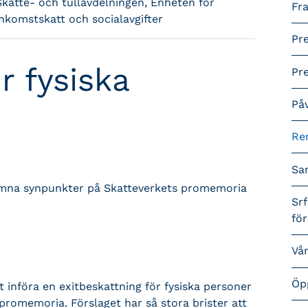
Skatte- och tullavdelningen, Enheten för
Fra
inkomstskatt och socialavgifter
Pr
r fysiska
Pr
På
Re
Sa
 lämna synpunkter på Skatteverkets promemoria
Srf
fö
Vå
Öp
 införa en exitbeskattning för fysiska personer
promemoria. Förslaget har så stora brister att