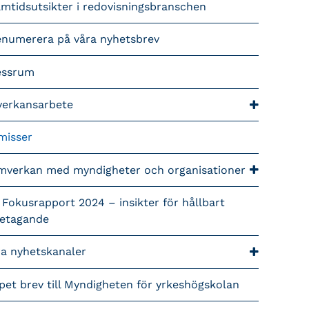
mtidsutsikter i redovisningsbranschen
enumerera på våra nyhetsbrev
essrum
verkansarbete
misser
mverkan med myndigheter och organisationer
 Fokusrapport 2024 – insikter för hållbart
retagande
ra nyhetskanaler
pet brev till Myndigheten för yrkeshögskolan