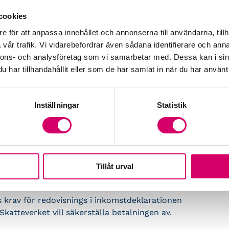
 ombudskostnader i skattedomstolarna för det
cookies
 skulle vara av den uppfattningen att beräknat
unkt.
e för att anpassa innehållet och annonserna till användarna, tillh
vår trafik. Vi vidarebefordrar även sådana identifierare och anna
 gör, utan analys av konsekvenserna, föreslå
nnons- och analysföretag som vi samarbetar med. Dessa kan i sin
företag. Då uppgifterna måste tas fram för
har tillhandahållit eller som de har samlat in när du har använt 
nte vara avdragsgilla för företaget vid
Inställningar
Statistik
 att påföra skattetillägg när verkets beräkning
av anlitad expertis låtit göra.
att bara tas ut om värdet på den
0 kr. Men alla företag som har en delägare
Tillåt urval
 är först efter värderingen man kan konstatera
s krav för redovisnings i inkomstdeklarationen
katteverket vill säkerställa betalningen av.