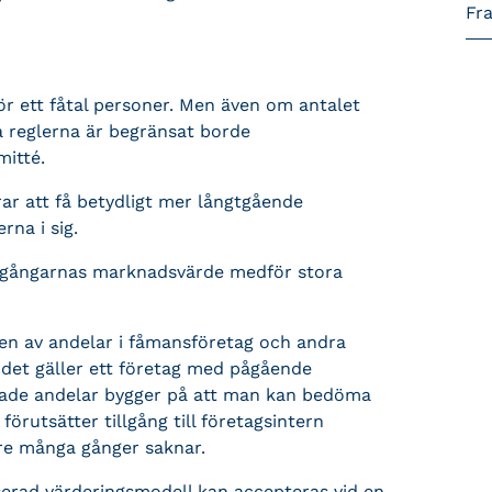
Fr
r ett fåtal personer. Men även om antalet
 reglerna är begränsat borde
mitté.
rar att få betydligt mer långtgående
rna i sig.
tillgångarnas marknadsvärde medför stora
gen av andelar i fåmansföretag och andra
m det gäller ett företag med pågående
rade andelar bygger på att man kan bedöma
örutsätter tillgång till företagsintern
re många gånger saknar.
serad värderingsmodell kan accepteras vid en