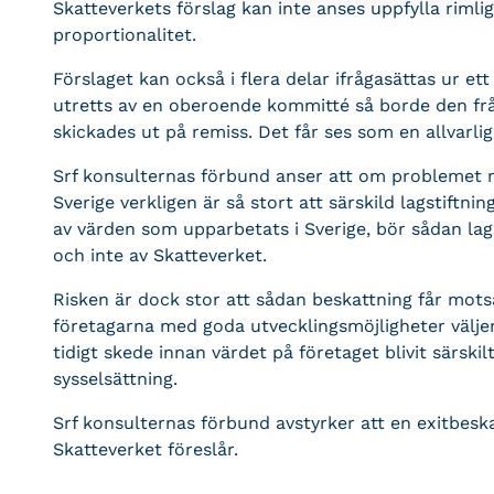
Skatteverkets förslag kan inte anses uppfylla rimli
proportionalitet.
Förslaget kan också i flera delar ifrågasättas ur et
utretts av en oberoende kommitté så borde den fråg
skickades ut på remiss. Det får ses som en allvarlig b
Srf konsulternas förbund anser att om problemet me
Sverige verkligen är så stort att särskild lagstiftni
av värden som upparbetats i Sverige, bör sådan la
och inte av Skatteverket.
Risken är dock stor att sådan beskattning får mots
företagarna med goda utvecklingsmöjligheter väljer 
tidigt skede innan värdet på företaget blivit särskil
sysselsättning.
Srf konsulternas förbund avstyrker att en exitbesk
Skatteverket föreslår.