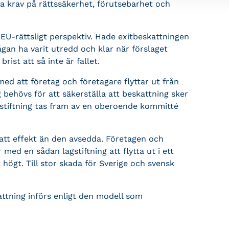
ga krav på rättssäkerhet, förutsebarhet och
t EU-rättsligt perspektiv. Hade exitbeskattningen
an ha varit utredd och klar när förslaget
rist att så inte är fallet.
d att företag och företagare flyttar ut från
ng behövs för att säkerställa att beskattning sker
gstiftning tas fram av en oberoende kommitté
att effekt än den avsedda. Företagen och
med en sådan lagstiftning att flytta ut i ett
t högt. Till stor skada för Sverige och svensk
attning införs enligt den modell som