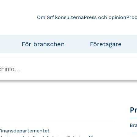
Om Srf konsulterna
Press och opinion
Pro
För branschen
Företagare
P
Bra
Finansdepartementet