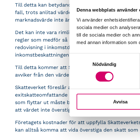
Till detta kan betydande belopp behöva läggas på
Denna webbplats använder 
fall, trots anlitad värderingsexpertis, Skatteverket
marknadsvärde inte är högt nog sett ur fiskal synp
Vi använder enhetsidentifierar
sociala medier och analysera 
Det kan inte vara rimligt att man som Skatteverket
till de sociala medier och a
regler som medför så stora kostnader för enskilda 
med annan information som du 
redovisning i inkomstdeklarationen torde de heller i
inkomstbeskattningen.
Samtyckesval
Nödvändig
Till detta kommer att Skatteverket vill ha möjlighet
avviker från den värdering som företaget med hjälp 
Skatteverket föreslår att vid utflyttning ska exitsk
exitskatteomfattande egendomen överstiger 100 00
Avvisa
som flyttar ut måste bekosta en värdering. För det
att värdet inte överstiger 100 000 kr.
Företagets kostnader för att uppfylla Skatteverket
kan alltså komma att vida överstiga den skatt som S