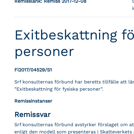
Remisslänk:
Remiss 2017-12-08
Exitbeskattning fö
personer
Fi2017/04529/S1
Srf konsulternas förbund har beretts tillfälle att
”Exitbeskattning för fysiska personer”.
Remissinstanser
Remissvar
Srf konsulternas förbund avstyrker förslaget om att
enligt den modell som presenteras i Skatteverkets 