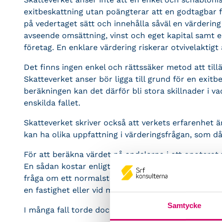
exitbeskattning utan poängterar att en godtagbar f
på vedertaget sätt och innehålla såväl en värdering
avseende omsättning, vinst och eget kapital samt 
företag. En enklare värdering riskerar otvivelaktigt 
Det finns ingen enkel och rättssäker metod att ti
Skatteverket anser bör ligga till grund för en exi
beräkningen kan det därför bli stora skillnader i 
enskilda fallet.
Skatteverket skriver också att verkets erfarenhet ä
kan ha olika uppfattning i värderingsfrågan, som d
För att beräkna värdet på andelarna i ett onoterat 
En sådan kostar enligt Skatteverkets uppskattnin
fråga om ett normalstort företag. Kostnaden kan d
en fastighet eller vid mer komplexa förhållanden, s
Samtycke
I många fall torde dock en värdering kosta dubbelt