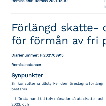
Remisslänk:
Remiss 2021-12-10
Förlängd skatte- o
för förmån av fri 
Diarienummer: Fi2021/03915
Remissinstanser
Synpunkter
Srf konsulterna tillstyrker den föreslagna förlängn
bestäms
– i första hand till tolv månader så att skatte- och
2022, och