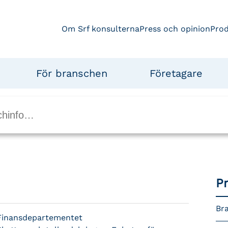
Om Srf konsulterna
Press och opinion
Pro
För branschen
Företagare
P
Bra
Finansdepartementet