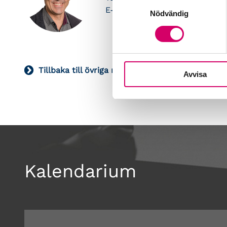
Samtyckesval
E-post:
leif.hagstrom@srfkonsu
Nödvändig
Tillbaka till övriga remisser
Avvisa
Kalendarium