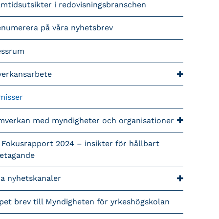
mtidsutsikter i redovisningsbranschen
enumerera på våra nyhetsbrev
essrum
verkansarbete
misser
mverkan med myndigheter och organisationer
 Fokusrapport 2024 – insikter för hållbart
retagande
ra nyhetskanaler
pet brev till Myndigheten för yrkeshögskolan