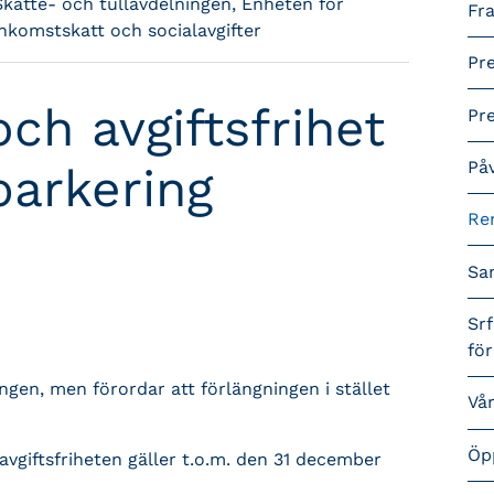
Skatte- och tullavdelningen, Enheten för
Fra
inkomstskatt och socialavgifter
Pr
ch avgiftsfrihet
Pr
På
parkering
Re
Sa
Srf
fö
ingen, men förordar att förlängningen i stället
Vå
Öp
 avgiftsfriheten gäller t.o.m. den 31 december