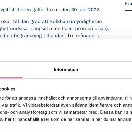
Fr
vgiftsfriheten gäller t.o.m. den 30 juni 2022.
 ökar till den grad att Folkhälsomyndigheten
gt undvika trängsel m.m. (s. 5 i promemorian).
ed en begränsning till endast tre månaders
heten så kan vi se fram emot ytterligare
 gällande rätt medför ovisshet och merarbete för
vgiftsfriheten ett år, den 1 januari – den 31
ammanföll med kalenderåret och därför enkelt
Information
iftsfriheten med ytterligare ett år eller
akgrund rimligt. En förlängning med kortare
igare förlängning. Bättre att vid ovisshet om
cookies
å ta till en något generösare tid än att lägga
e för att anpassa innehållet och annonserna till användarna, tillh
längningar.
vår trafik. Vi vidarebefordrar även sådana identifierare och anna
nnons- och analysföretag som vi samarbetar med. Dessa kan i sin
har tillhandahållit eller som de har samlat in när du har använt 