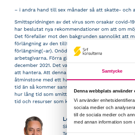
– i andra hand till sex månader så att skatte- och a
Smittspridningen av det virus som orsakar covid-19
har beslutat nya rekommendationer om att om möjli
Det förefaller mot den bakgrunden sannolikt att m
förlängning av den tillfälliga skatte- och avgiftsfri
förlängning(-ar). Onödigt frekventa justeringar av
arbetsgivarna. Förra gången förlängdes skatte- och a
december 2021. Det var en rimlig tid, som också s
Samtycke
att hantera. Att denna gång förlänga skatte- och avg
åtminstone med ett halvår förefaller mot nämnda b
tid än så kommer sannolikt medföra behov av ytterl
Denna webbplats använder 
hur lång tid som smittspridningen kan förväntas påg
Vi använder enhetsidentifierar
tid och resurser som kan användas till annat på för
sociala medier och analysera 
till de sociala medier och a
Leif Hagström
med annan information som du 
Skattejurist
Tel: 010-483 80 59