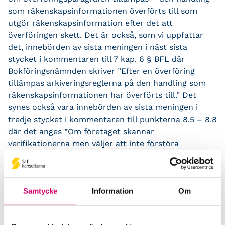
som räkenskapsinformationen överförts till som
utgör räkenskapsinformation efter det att
överföringen skett. Det är också, som vi uppfattar
det, innebörden av sista meningen i näst sista
stycket i kommentaren till 7 kap. 6 § BFL där
Bokföringsnämnden skriver ”Efter en överföring
tillämpas arkiveringsreglerna på den handling som
räkenskapsinformationen har överförts till.” Det
synes också vara innebörden av sista meningen i
tredje stycket i kommentaren till punkterna 8.5 – 8.8
där det anges ”Om företaget skannar
verifikationerna men väljer att inte förstöra
pappershandlingen efter överföringen, behöver dessa
handlingar inte återföras till Sverige”.
Förutsatt att en tillämpning av 7 kap. 6 § BFL
Samtycke
Information
Om
innebär att den handling som
räkenskapsinformationen överförts till utgör
räkenskapsinformation, förstår vi inte varför