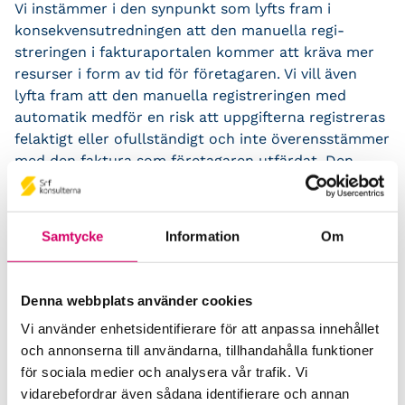
Vi instämmer i den synpunkt som lyfts fram i
konsekvensutredningen att den manuella regi­
streringen i fakturaportalen kommer att kräva mer
resurser i form av tid för företagaren. Vi vill även
lyfta fram att den manuella registreringen med
automatik medför en risk att uppgif­terna registreras
felaktigt eller ofullständigt och inte överensstämmer
med den faktura som företagaren utfärdat. Den
manuella hanteringen gör att risken för felaktiga
registreringar finns även om företagaren inte
medvetet velat göra fel.
Samtycke
Information
Om
Utifrån myndighetens perspektiv bör förtydligas om
det räcker med att de uppgifter som tas emot i
Denna webbplats använder cookies
fakturaportalen sparas eller om även den faktura
som företagaren utfärdat ska tas emot för att
Vi använder enhetsidentifierare för att anpassa innehållet
myndigheten ska kunna verifiera uppgifterna i
och annonserna till användarna, tillhandahålla funktioner
fakturaportalen.
för sociala medier och analysera vår trafik. Vi
vidarebefordrar även sådana identifierare och annan