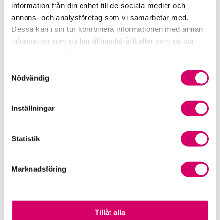
information från din enhet till de sociala medier och
annons- och analysföretag som vi samarbetar med.
Dessa kan i sin tur kombinera informationen med annan
information som du har tillhandahållit eller som de har
samlat in när du har använt deras tjänster.
Samtyckesval
Maria Albanese
Nödvändig
Redovisningsexpert
Tel: 010-483 80 54
E-post:
maria.albanese@srfkonsult.se
Inställningar
Statistik
Marknadsföring
Zennie Sjölund
Chef Branschenheten
Tel: 010-483 80 56
Tillåt alla
E-post:
zennie.sjolund@srfkonsult.se