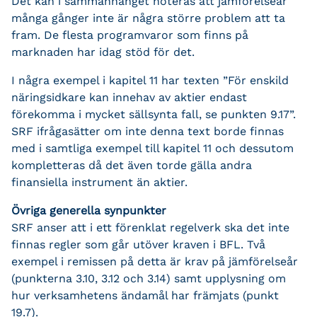
Det kan i sammanhanget noteras att jämförelseår
många gånger inte är några större problem att ta
fram. De flesta programvaror som finns på
marknaden har idag stöd för det.
I några exempel i kapitel 11 har texten ”För enskild
näringsidkare kan innehav av aktier endast
förekomma i mycket sällsynta fall, se punkten 9.17”.
SRF ifrågasätter om inte denna text borde finnas
med i samtliga exempel till kapitel 11 och dessutom
kompletteras då det även torde gälla andra
finansiella instrument än aktier.
Övriga generella synpunkter
SRF anser att i ett förenklat regelverk ska det inte
finnas regler som går utöver kraven i BFL. Två
exempel i remissen på detta är krav på jämförelseår
(punkterna 3.10, 3.12 och 3.14) samt upplysning om
hur verksamhetens ändamål har främjats (punkt
19.7).