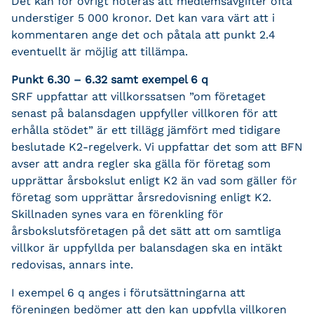
Det kan för övrigt noteras att medlemsavgifter ofta
understiger 5 000 kronor. Det kan vara värt att i
kommentaren ange det och påtala att punkt 2.4
eventuellt är möjlig att tillämpa.
Punkt 6.30 – 6.32 samt exempel 6 q
SRF uppfattar att villkorssatsen ”om företaget
senast på balansdagen uppfyller villkoren för att
erhålla stödet” är ett tillägg jämfört med tidigare
beslutade K2-regelverk. Vi uppfattar det som att BFN
avser att andra regler ska gälla för företag som
upprättar årsbokslut enligt K2 än vad som gäller för
företag som upprättar årsredovisning enligt K2.
Skillnaden synes vara en förenkling för
årsbokslutsföretagen på det sätt att om samtliga
villkor är uppfyllda per balansdagen ska en intäkt
redovisas, annars inte.
I exempel 6 q anges i förutsättningarna att
föreningen bedömer att den kan uppfylla villkoren