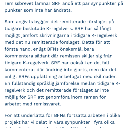
remissbrevet lämnar SRF ändå ett par synpunkter på
punkter som inte har ändrats.
Som angivits bygger det remitterade förslaget på
tidigare beslutade K-regelverk. SRF har så långt
möjligt jämfört skrivningarna i tidigare K-regelverk
med det nu remitterade förslaget. Detta för att i
första hand, enligt BFNs önskemål, bara
kommentera sådant där remissen skiljer sig från
tidigare K-regelverk. SRF har också i en del fall
kommenterat där ändring inte gjorts, men där det
enligt SRFs uppfattning är befogat med skillnader.
En fullständig språklig jämförelse mellan tidigare K-
regelverk och det remitterade förslaget är inte
möjlig för SRF att genomföra inom ramen för
arbetet med remissvaret.
För att underlätta för BFNs fortsatta arbeten i olika
projekt har vi delat in våra synpunkter i fyra olika