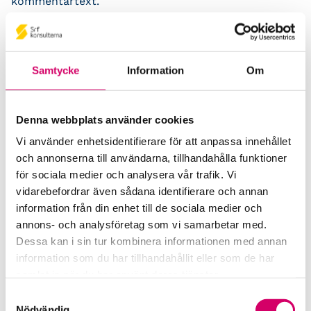
kommentartext.
Punkterna 3.9, 3.11 och 3.13
Till skillnad från hur det är i K2 AB ges föreningar,
samfällighetsföreningar och stiftelser möjlighet att
Samtycke
Information
Om
anpassa benämningen på rubriker och
summeringsrader. Detta gäller med andra ord inte
t.ex. enskilda firmor och handelsbolag. Det kan
Denna webbplats använder cookies
också noteras att föreningar, samfällighetsföreningar
Vi använder enhetsidentifierare för att anpassa innehållet
och stiftelser inte ges möjlighet att ändra på
och annonserna till användarna, tillhandahålla funktioner
underrubriker.
för sociala medier och analysera vår trafik. Vi
SRF ser egentligen ingen anledning till att inte andra
vidarebefordrar även sådana identifierare och annan
företagsformer kan få ändra benämning på rubriker
information från din enhet till de sociala medier och
och summeringsrader. Samtliga borde också i så fall
annons- och analysföretag som vi samarbetar med.
kunna ändra benämning på underrubriker. I det fall
Dessa kan i sin tur kombinera informationen med annan
BFN finner skäl att enbart låta föreningar,
information som du har tillhandahållit eller som de har
samfällighetsföreningar och stiftelser ändra
samlat in när du har använt deras tjänster.
benämning vore det bra om de tillåts ändra även
Samtyckesval
avseende underrubriker.
Nödvändig