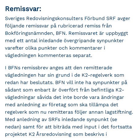
Remissvar:
Sveriges Redovisningskonsulters Förbund SRF avger
följande remissvar på rubricerad remiss från
Bokföringsnämnden, BFN. Remissvaret är uppbyggt
med ett antal inledande övergripande synpunkter
varefter olika punkter och kommentarer i
vägledningen kommenteras separat.
I BFNs remissbrev anges att den remitterade
vägledningen har sin grund i de K2-regelverk som
redan har beslutats. BFN vill inte ha synpunkter på
sådant som enbart är överfört från befintliga K2-
vägledningar såvida det inte borde vara ändringar
med anledning av företag som ska tillämpa det
regelverk som nu remitteras följer annan lagstiftning.
Med anledning av SRFs inledande synpunkt (se
nedan) samt för att biträda med input i det fortsatta
projektet K2 Årsredovisning som beskrivs i