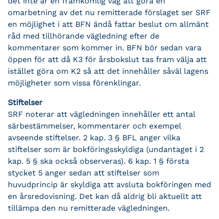
det inte är en framkomlig väg att göra en
omarbetning av det nu remitterade förslaget ser SRF
en möjlighet i att BFN ändå fattar beslut om allmänt
råd med tillhörande vägledning efter de
kommentarer som kommer in. BFN bör sedan vara
öppen för att då K3 för årsbokslut tas fram välja att
istället göra om K2 så att det innehåller såväl lagens
möjligheter som vissa förenklingar.
Stiftelser
SRF noterar att vägledningen innehåller ett antal
särbestämmelser, kommentarer och exempel
avseende stiftelser. 2 kap. 3 § BFL anger vilka
stiftelser som är bokföringsskyldiga (undantaget i 2
kap. 5 § ska också observeras). 6 kap. 1 § första
stycket 5 anger sedan att stiftelser som
huvudprincip är skyldiga att avsluta bokföringen med
en årsredovisning. Det kan då aldrig bli aktuellt att
tillämpa den nu remitterade vägledningen.