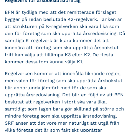
Regelverk för årsbokslutsföretag
BFN är tydliga med att det remitterade förslaget
bygger på redan beslutade K2-regelverk. Tanken är
att strukturen på K-regelverken ska vara lika som
den för företag som ska upprätta årsredovisning. Då
samtliga K-regelverk är klara kommer det att
innebära att företag som ska upprätta årsbokslut
fritt kan välja att tillämpa K3 eller K2. De flesta
kommer dessutom kunna välja K1.
Regelverken kommer att innehålla liknande regler,
men valen för företag som ska upprätta årsbokslut
blir annorlunda jämfört med för de som ska
upprätta årsredovisning. Det blir en följd av att BFN
beslutat att regelverken i stort ska vara lika,
samtidigt som lagen bara gör skillnad på större och
mindre företag som ska upprätta årsredovisning.
SRF anser att det vore mer naturligt att utgå från
vilka företag det är som faktiskt upprättar