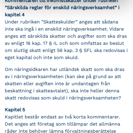
Kommentaren till inkomstskatter under rubriken
”Särskilda regler för enskild näringsverksamhet” i
kapitel 4
Under rubriken ”Skatteskulder” anges att sådana
inte ska ingå i en enskild näringsverksamhet. Vidare
anges att särskilda skatter och avgifter som ska dras
av enligt 16 kap. 17 § IL och som omfattas av beslut
om slutlig skatt enligt 56 kap. 3 § SFL ska redovisas i
eget kapital och inte som skuld.
Om näringsidkaren har utländsk skatt som ska dras
av i näringsverksamheten (kan ske på grund av att
skatten eller avgiften inte är undantagen från
beskattning i skatteavtalet), ska inte heller denna
skatt redovisas som skuld i näringsverksamheten?
Kapitel 5
Kapitlet består endast av två korta kommentarer.
Det anges att företag som tillämpar det allmänna
råder inte behöver lämna förvaltningsberättelse