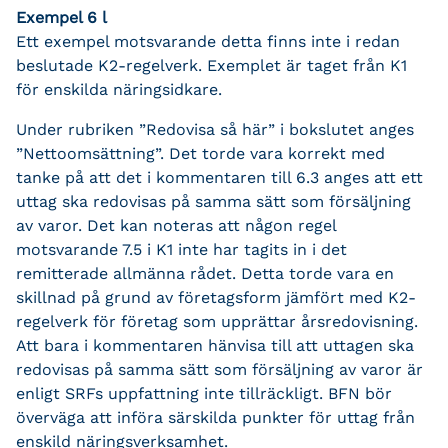
Exempel 6 l
Ett exempel motsvarande detta finns inte i redan
beslutade K2-regelverk. Exemplet är taget från K1
för enskilda näringsidkare.
Under rubriken ”Redovisa så här” i bokslutet anges
”Nettoomsättning”. Det torde vara korrekt med
tanke på att det i kommentaren till 6.3 anges att ett
uttag ska redovisas på samma sätt som försäljning
av varor. Det kan noteras att någon regel
motsvarande 7.5 i K1 inte har tagits in i det
remitterade allmänna rådet. Detta torde vara en
skillnad på grund av företagsform jämfört med K2-
regelverk för företag som upprättar årsredovisning.
Att bara i kommentaren hänvisa till att uttagen ska
redovisas på samma sätt som försäljning av varor är
enligt SRFs uppfattning inte tillräckligt. BFN bör
överväga att införa särskilda punkter för uttag från
enskild näringsverksamhet.