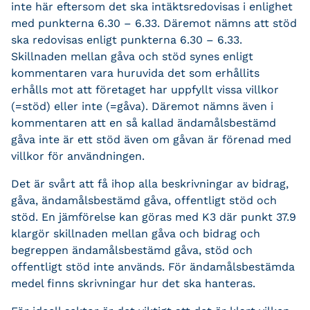
inte här eftersom det ska intäktsredovisas i enlighet
med punkterna 6.30 – 6.33. Däremot nämns att stöd
ska redovisas enligt punkterna 6.30 – 6.33.
Skillnaden mellan gåva och stöd synes enligt
kommentaren vara huruvida det som erhållits
erhålls mot att företaget har uppfyllt vissa villkor
(=stöd) eller inte (=gåva). Däremot nämns även i
kommentaren att en så kallad ändamålsbestämd
gåva inte är ett stöd även om gåvan är förenad med
villkor för användningen.
Det är svårt att få ihop alla beskrivningar av bidrag,
gåva, ändamålsbestämd gåva, offentligt stöd och
stöd. En jämförelse kan göras med K3 där punkt 37.9
klargör skillnaden mellan gåva och bidrag och
begreppen ändamålsbestämd gåva, stöd och
offentligt stöd inte används. För ändamålsbestämda
medel finns skrivningar hur det ska hanteras.