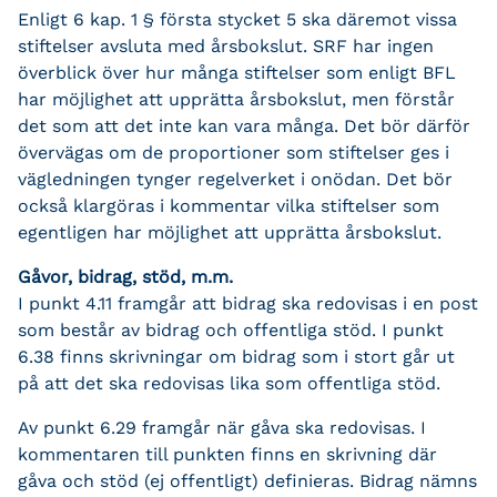
Enligt 6 kap. 1 § första stycket 5 ska däremot vissa
stiftelser avsluta med årsbokslut. SRF har ingen
överblick över hur många stiftelser som enligt BFL
har möjlighet att upprätta årsbokslut, men förstår
det som att det inte kan vara många. Det bör därför
övervägas om de proportioner som stiftelser ges i
vägledningen tynger regelverket i onödan. Det bör
också klargöras i kommentar vilka stiftelser som
egentligen har möjlighet att upprätta årsbokslut.
Gåvor, bidrag, stöd, m.m.
I punkt 4.11 framgår att bidrag ska redovisas i en post
som består av bidrag och offentliga stöd. I punkt
6.38 finns skrivningar om bidrag som i stort går ut
på att det ska redovisas lika som offentliga stöd.
Av punkt 6.29 framgår när gåva ska redovisas. I
kommentaren till punkten finns en skrivning där
gåva och stöd (ej offentligt) definieras. Bidrag nämns