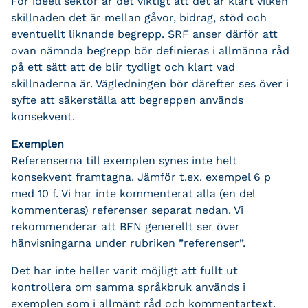
För ideell sektor är det viktigt att det är klart vilken
skillnaden det är mellan gåvor, bidrag, stöd och
eventuellt liknande begrepp. SRF anser därför att
ovan nämnda begrepp bör definieras i allmänna råd
på ett sätt att de blir tydligt och klart vad
skillnaderna är. Vägledningen bör därefter ses över i
syfte att säkerställa att begreppen används
konsekvent.
Exemplen
Referenserna till exemplen synes inte helt
konsekvent framtagna. Jämför t.ex. exempel 6 p
med 10 f. Vi har inte kommenterat alla (en del
kommenteras) referenser separat nedan. Vi
rekommenderar att BFN generellt ser över
hänvisningarna under rubriken ”referenser”.
Det har inte heller varit möjligt att fullt ut
kontrollera om samma språkbruk används i
exemplen som i allmänt råd och kommentartext.