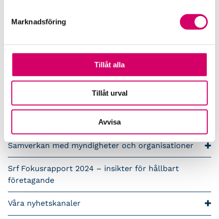
Branschen i siffror
Marknadsföring
Framtidsutsikter i redovisningsbranschen
Prenumerera på våra nyhetsbrev
Tillåt alla
Pressrum
Tillåt urval
Påverkansarbete
Avvisa
Remisser
Samverkan med myndigheter och organisationer
Srf Fokusrapport 2024 – insikter för hållbart
företagande
Våra nyhetskanaler