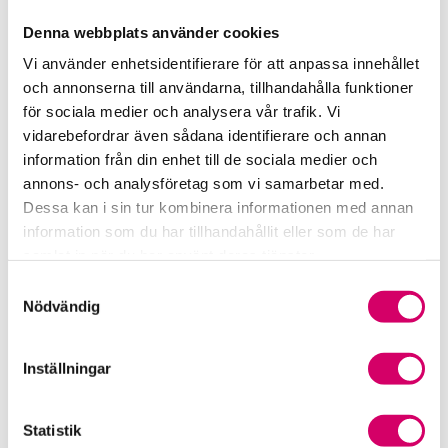
Chef Branschenheten
Denna webbplats använder cookies
Tel: 010-483 80 56
E-post:
zennie.sjolund@srfkonsult.se
Vi använder enhetsidentifierare för att anpassa innehållet
och annonserna till användarna, tillhandahålla funktioner
för sociala medier och analysera vår trafik. Vi
vidarebefordrar även sådana identifierare och annan
information från din enhet till de sociala medier och
annons- och analysföretag som vi samarbetar med.
Dessa kan i sin tur kombinera informationen med annan
Therése Allard
information som du har tillhandahållit eller som de har
Skattejurist
samlat in när du har använt deras tjänster.
Tel: 010-483 80 52
Samtyckesval
E-post:
therese.allard@srfkonsult.se
Nödvändig
Tillbaka till övriga remisser
Inställningar
Press och opinion
Statistik