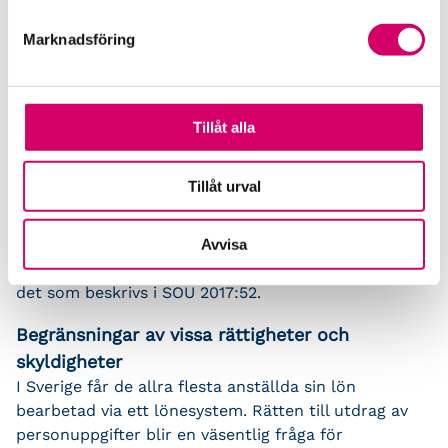
finns motsvarande koder eller riktlinjer som är
vedertagna såsom ”God redovisningssed” och
Marknadsföring
”Svensk kod för bolagsstyrning”. Inom branschen för
redovisning och lön finns framtagna standards som
SALK, Svensk standard för auktoriserade
lönekonsulter, och Reko, Svensk standard för
Tillåt alla
redovisningstjänster. Som företrädare för
lönebranschen finns alla förutsättningar till att få
Tillåt urval
fram specificeringar om hur man i praktiken ska
tillämpa dataskyddsförordningen i en motsvarande
kod. Srf Lönsam har för avsikt att ta fram en
Avvisa
gemensam uppförandekod/branschkod motsvarande
det som beskrivs i SOU 2017:52.
Begränsningar av vissa rättigheter och
skyldigheter
I Sverige får de allra flesta anställda sin lön
bearbetad via ett lönesystem. Rätten till utdrag av
personuppgifter blir en väsentlig fråga för