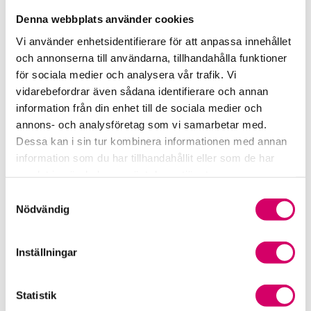
tillgodose inte bara en variant utan lika många som
Denna webbplats använder cookies
arbetsplatsen har kollektivavtal.
Vi använder enhetsidentifierare för att anpassa innehållet
Graverande är det faktum att kollektivavtalen inte är
och annonserna till användarna, tillhandahålla funktioner
allmänt tillgängliga. Om personuppgiftsbehandlingen
för sociala medier och analysera vår trafik. Vi
ska regleras i kollektivavtalen måste de bli allmänt
vidarebefordrar även sådana identifierare och annan
tillgängliga.
information från din enhet till de sociala medier och
annons- och analysföretag som vi samarbetar med.
Uppförandekod
Dessa kan i sin tur kombinera informationen med annan
För att komma runt problematiken och risken med
information som du har tillhandahållit eller som de har
kollektivavtalens diversifierade tillämpningar anser vi
samlat in när du har använt deras tjänster.
att Integritetskommitténs förslag i SOU 2017:52 om
Samtyckesval
uppförandekoder bör bli det som blir normgivande
Nödvändig
för personuppgiftsbehandlingen. En uppförandekod
beskrivs som en sorts branschvis självreglering i
syfte att konkretisera regelverket. En uppförandekod
Inställningar
eller branschkod kan ge tydligare riktlinjer och skapa
trygghet i att hanteringen av personuppgifter blir
Statistik
rättvis och lika i behandling. Inom många områden