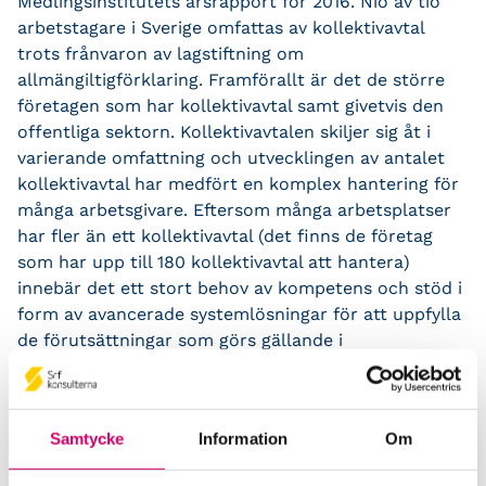
Medlingsinstitutets årsrapport för 2016. Nio av tio
arbetstagare i Sverige omfattas av kollektivavtal
trots frånvaron av lagstiftning om
allmängiltigförklaring. Framförallt är det de större
företagen som har kollektivavtal samt givetvis den
offentliga sektorn. Kollektivavtalen skiljer sig åt i
varierande omfattning och utvecklingen av antalet
kollektivavtal har medfört en komplex hantering för
många arbetsgivare. Eftersom många arbetsplatser
har fler än ett kollektivavtal (det finns de företag
som har upp till 180 kollektivavtal att hantera)
innebär det ett stort behov av kompetens och stöd i
form av avancerade systemlösningar för att uppfylla
de förutsättningar som görs gällande i
kollektivavtalen. Framförallt blir det betungande för
de mindre företagen som mer sällan har tecknat
kollektivavtal. Om det blir kollektivavtalen som ska
Samtycke
Information
Om
reglera personuppgiftsbehandlingen för arbetsgivare
finns en överhängande risk att en arbetsgivare måste