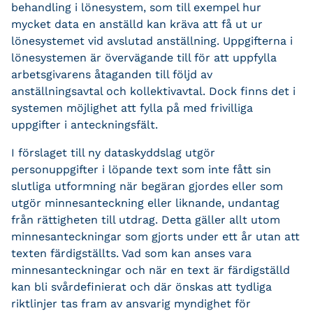
behandling i lönesystem, som till exempel hur
mycket data en anställd kan kräva att få ut ur
lönesystemet vid avslutad anställning. Uppgifterna i
lönesystemen är övervägande till för att uppfylla
arbetsgivarens åtaganden till följd av
anställningsavtal och kollektivavtal. Dock finns det i
systemen möjlighet att fylla på med frivilliga
uppgifter i anteckningsfält.
I förslaget till ny dataskyddslag utgör
personuppgifter i löpande text som inte fått sin
slutliga utformning när begäran gjordes eller som
utgör minnesanteckning eller liknande, undantag
från rättigheten till utdrag. Detta gäller allt utom
minnesanteckningar som gjorts under ett år utan att
texten färdigställts. Vad som kan anses vara
minnesanteckningar och när en text är färdigställd
kan bli svårdefinierat och där önskas att tydliga
riktlinjer tas fram av ansvarig myndighet för