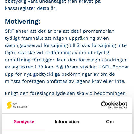
obetydlig vara undantaget från kravet på
kassaregister detta år.
Motivering:
SRF anser att det är bra att det i promemorian
tydligt framhålls att någon uppräkning av en
säsongsbaserad försäljning till årsvis försäljning inte
lägre ska ske vid bedömning av om obetydlig
omfattning föreligger. Men den föreslagna ändringen
av lagtexten i 39 kap. 5 § första stycket 1 SFL öppnar
upp för nya godtyckliga bedömningar av om de
minsta företagen omfattas av lagens krav eller inte.
Enligt den föreslagna lydelsen ska vid bedömningen
av om obetydlig omfattning föreligger den försäljning
som sker eller kan antas komma att ske i
verksamheten beaktas.
Samtycke
Information
Om
SRF anser dock att det inte kan krävas av en
företagare med nystartad mindre verksamhet ska