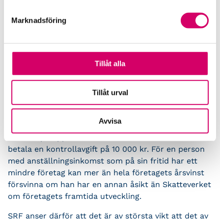
000 kr drabbar de mindre företagen som bedriver
Marknadsföring
sin verksamhet i enskild firma eller handelsbolag
hårdare än de företag som har sin verksamhet i ett
aktiebolag. Kontrollavgiften är inte avdragsgill. Det
innebär att ett aktiebolag måste skatta för en vinst
Tillåt alla
på cirka 12 800 kr för att kunna beta-la 10 000 kr i
kontrollavgift då bolagsskatten är 22 procent.
Tillåt urval
Företagaren med enskild firma/handelsbolag måste
betala både sociala avgifter och inkomstskatt. Med
Avvisa
full marginalskatt kan han bli tvungen att skatta för
en vinst på upp till cirka 29 500 kr för att kunna
betala en kontrollavgift på 10 000 kr. För en person
med anställningsinkomst som på sin fritid har ett
mindre företag kan mer än hela företagets årsvinst
försvinna om han har en annan åsikt än Skatteverket
om företagets framtida utveckling.
SRF anser därför att det är av största vikt att det av