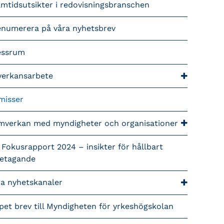
mtidsutsikter i redovisningsbranschen
enumerera på våra nyhetsbrev
essrum
verkansarbete
misser
mverkan med myndigheter och organisationer
 Fokusrapport 2024 – insikter för hållbart
retagande
ra nyhetskanaler
pet brev till Myndigheten för yrkeshögskolan