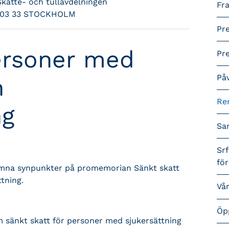
Skatte- och tullavdelningen
Fra
103 33 STOCKHOLM
Pr
personer med
Pr
På
h
Re
ng
Sa
Srf
fö
 lämna synpunkter på promemorian Sänkt skatt
tning.
Vå
Öp
m sänkt skatt för personer med sjukersättning