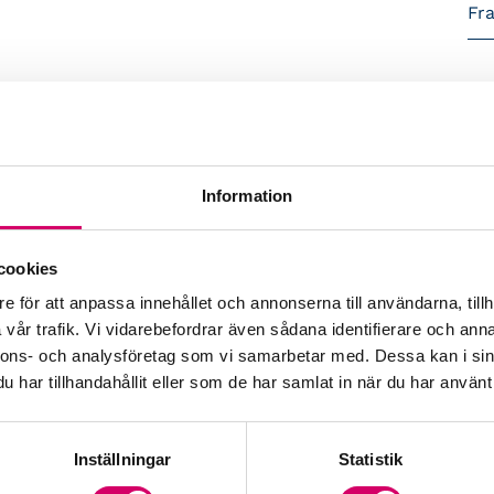
Fr
sättning och aktivitetsersättning får en ökad
d inga synpunkter på. Men det bör i så fall ske
tillskapa komplicerade skatteregler som
ektiv.
Information
ändska ersättningar som ska anses motsvara
 rätt till skattereduktion. Därför ska enligt
cookies
rst efter begäran av den skattskyldige om
n skattskyldige ska då i samband med sin
e för att anpassa innehållet och annonserna till användarna, tillh
duktionen till Skatteverket.
vår trafik. Vi vidarebefordrar även sådana identifierare och anna
nnons- och analysföretag som vi samarbetar med. Dessa kan i sin
 från den skattskyldige medför att den
har tillhandahållit eller som de har samlat in när du har använt 
mmer att erhållas av den som känner till
 sin rätt. Sådana regler bör inte införas.
Inställningar
Statistik