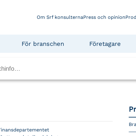
Om Srf konsulterna
Press och opinion
Pro
För branschen
Företagare
P
Bra
Finansdepartementet