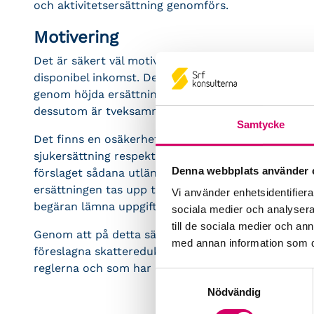
och aktivitetsersättning genomförs.
Motivering
Det är säkert väl motiverat att personer med sjuker
disponibel inkomst. Det har Srf konsulternas förbun
genom höjda ersättningsnivåer och inte genom att 
dessutom är tveksamma ur ett rättssäkerhetspersp
Samtycke
Det finns en osäkerhet i förslaget kring vilka utl
sjukersättning respektive aktivitetsersättning och ge
Denna webbplats använder 
förslaget sådana utländska ersättningar beaktas fö
ersättningen tas upp till beskattning i Sverige. De
Vi använder enhetsidentifierar
begäran lämna uppgifter om underlaget för skattere
sociala medier och analysera 
till de sociala medier och a
Genom att på detta sätt kräva ett aktivt handlande
med annan information som du 
föreslagna skattereduktionen i denna del enbart ko
reglerna och som har ork och förmåga att ta tillvara
Samtyckesval
Nödvändig