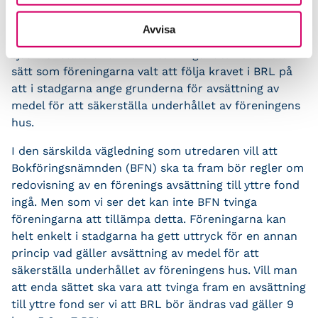
Utredningen innehåller däremot inget uttalat krav på
att avsättning till fond för yttre underhåll ska göras.
Avvisa
Det är idag en vanlig metod, men som utredaren
själv konstaterar är den inte tvingande. Det är ett
sätt som föreningarna valt att följa kravet i BRL på
att i stadgarna ange grunderna för avsättning av
medel för att säkerställa underhållet av föreningens
hus.
I den särskilda vägledning som utredaren vill att
Bokföringsnämnden (BFN) ska ta fram bör regler om
redovisning av en förenings avsättning till yttre fond
ingå. Men som vi ser det kan inte BFN tvinga
föreningarna att tillämpa detta. Föreningarna kan
helt enkelt i stadgarna ha gett uttryck för en annan
princip vad gäller avsättning av medel för att
säkerställa underhållet av föreningens hus. Vill man
att enda sättet ska vara att tvinga fram en avsättning
till yttre fond ser vi att BRL bör ändras vad gäller 9