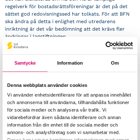
regelverk för bostadsrättsföreningar är det på det
sättet god redovisningssed har tolkats. För att BFN
ska ändra på detta i enlighet med utredarens
inriktning är det vår bedömning att det krävs fler
ändringar i lagstiftningen.
Lagändring
Den enda lagändring BFN har att ta hänsyn till är att
Samtycke
Information
Om
det av bostadsrättslagen föreslås framgå att
anskaffningsvärdet för en fastighet ska fördelas
enligt komponentmetoden. Det föreslås också att
Denna webbplats använder cookies
BFN inom ramen för god redovisningssed ska ställa
Vi använder enhetsidentifierare för att anpassa innehållet
ytterligare krav på vissa noter och att
och annonserna till användarna, tillhandahålla funktioner
kassaflödesanalys ska vara tvingande. Vi anser att
för sociala medier och analysera vår trafik. Vi
det bör framgå av lagtext. 9 kap. 26 §
vidarebefordrar även sådana identifierare och annan
bostadsrättslagen (1991:614); BRL kan kompletteras
information från din enhet till de sociala medier och
med ett tredje (utöver den av utredningen föreslagna
annons- och analysföretag som vi samarbetar med.
andra) stycke med till exempel följande lydelse:
Dessa kan i sin tur kombinera informationen med annan