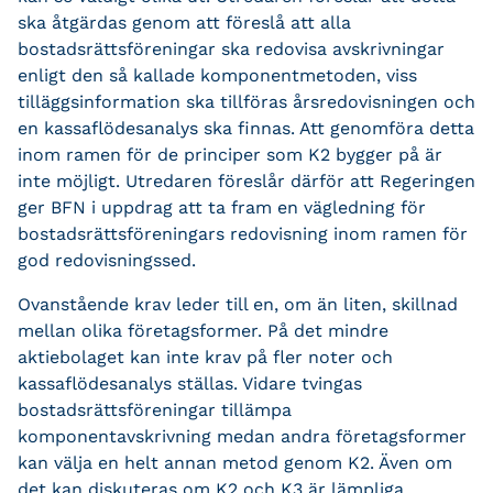
ska åtgärdas genom att föreslå att alla
bostadsrättsföreningar ska redovisa avskrivningar
enligt den så kallade komponentmetoden, viss
tilläggsinformation ska tillföras årsredovisningen och
en kassaflödesanalys ska finnas. Att genomföra detta
inom ramen för de principer som K2 bygger på är
inte möjligt. Utredaren föreslår därför att Regeringen
ger BFN i uppdrag att ta fram en vägledning för
bostadsrättsföreningars redovisning inom ramen för
god redovisningssed.
Ovanstående krav leder till en, om än liten, skillnad
mellan olika företagsformer. På det mindre
aktiebolaget kan inte krav på fler noter och
kassaflödesanalys ställas. Vidare tvingas
bostadsrättsföreningar tillämpa
komponentavskrivning medan andra företagsformer
kan välja en helt annan metod genom K2. Även om
det kan diskuteras om K2 och K3 är lämpliga