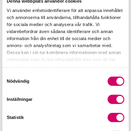
Framtidsutsikter i redovisningsbranschen
Denna webbplats använder cookies
Vi använder enhetsidentifierare för att anpassa innehållet
Prenumerera på våra nyhetsbrev
och annonserna till användarna, tillhandahålla funktioner
för sociala medier och analysera vår trafik. Vi
Pressrum
vidarebefordrar även sådana identifierare och annan
information från din enhet till de sociala medier och
Påverkansarbete
annons- och analysföretag som vi samarbetar med.
Dessa kan i sin tur kombinera informationen med annan
Remisser
information som du har tillhandahållit eller som de har
samlat in när du har använt deras tjänster.
Samverkan med myndigheter och organisationer
Samtyckesval
Nödvändig
Srf Fokusrapport 2024 – insikter för hållbart
företagande
Inställningar
Våra nyhetskanaler
Statistik
Öppet brev till Myndigheten för yrkeshögskolan