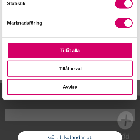
Statistik
Våra nyhetskanaler
Öppet brev till Myndigheten för yrkeshögskolan
Marknadsföring
Framtidsutsikter i lönebranschen
Tillåt alla
Tillåt urval
Avvisa
Kalendarium
Gå till kalendariet