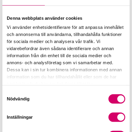
Press och opinion
Denna webbplats använder cookies
Branschen i siffror
Vi använder enhetsidentifierare för att anpassa innehållet
och annonserna till användarna, tillhandahålla funktioner
Framtidsutsikter i redovisningsbranschen
för sociala medier och analysera vår trafik. Vi
vidarebefordrar även sådana identifierare och annan
Prenumerera på våra nyhetsbrev
information från din enhet till de sociala medier och
Pressrum
annons- och analysföretag som vi samarbetar med.
Dessa kan i sin tur kombinera informationen med annan
Påverkansarbete
information som du har tillhandahållit eller som de har
samlat in när du har använt deras tjänster.
Remisser
Samtyckesval
Nödvändig
Samverkan med myndigheter och organisationer
Inställningar
Srf Fokusrapport 2024 – insikter för hållbart
företagande