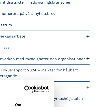
mtidsutsikter i redovisningsbranschen
enumerera på våra nyhetsbrev
essrum
verkansarbete
misser
mverkan med myndigheter och organisationer
 Fokusrapport 2024 – insikter för hållbart
retagande
ra nyhetskanaler
pet brev till Myndigheten för yrkeshögskolan
Om