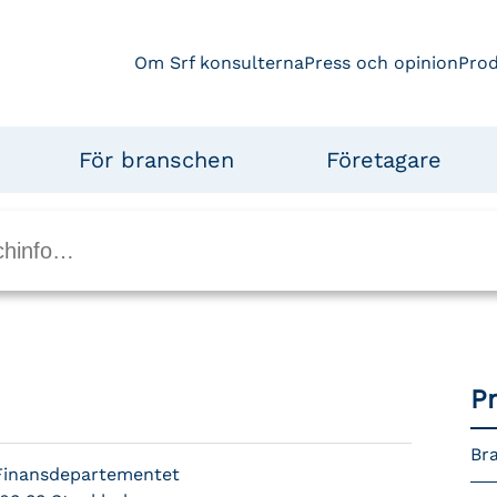
Om Srf konsulterna
Press och opinion
Pro
För branschen
Företagare
P
Bra
Finansdepartementet