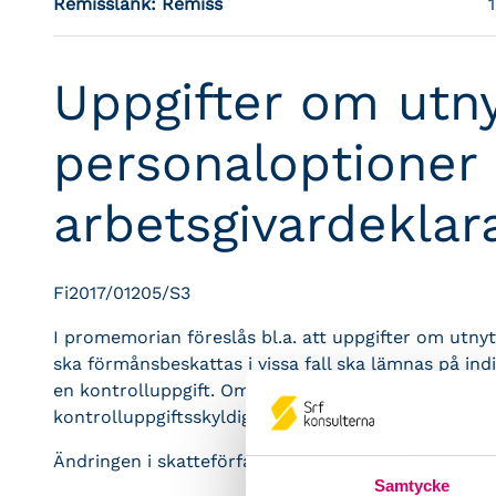
Remisslänk:
Remiss
Uppgifter om utny
personaloptioner p
arbetsgivardeklar
Fi2017/01205/S3
I promemorian föreslås bl.a. att uppgifter om utny
ska förmånsbeskattas i vissa fall ska lämnas på indiv
en kontrolluppgift. Om en sådan uppgift har redovis
kontrolluppgiftsskyldige i en arbetsgivardeklaratio
Ändringen i skatteförfarandelagen föreslås träda i k
Samtycke