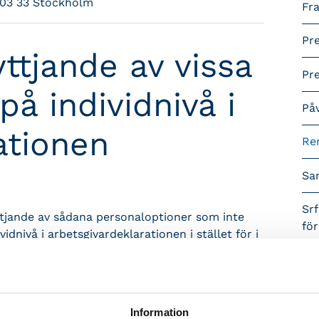
103 33 Stockholm
Fra
Pr
ttjande av vissa
Pr
å individnivå i
På
ationen
Re
Sa
Srf
ttjande av sådana personaloptioner som inte
fö
idnivå i arbetsgivardeklarationen i stället för i
ats eller skulle ha redovisats av den
Vå
n, ska någon kontroll-uppgift inte lämnas.
Öp
raft den 1 januari 2019.
Information