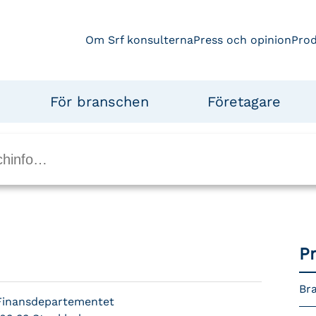
Om Srf konsulterna
Press och opinion
Pro
För branschen
Företagare
P
Bra
Finansdepartementet