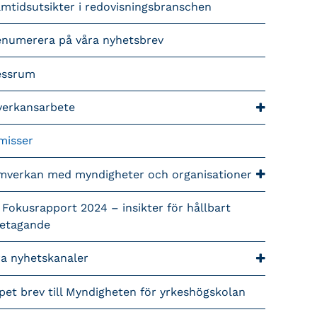
mtidsutsikter i redovisningsbranschen
enumerera på våra nyhetsbrev
essrum
verkansarbete
misser
mverkan med myndigheter och organisationer
 Fokusrapport 2024 – insikter för hållbart
retagande
ra nyhetskanaler
pet brev till Myndigheten för yrkeshögskolan