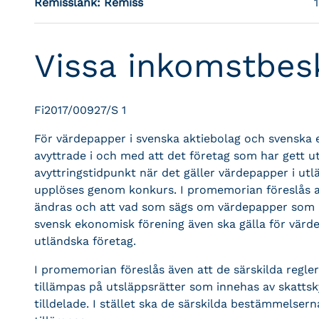
Remisslänk:
Remiss
Vissa inkomstbesk
Fi2017/00927/S 1
För värdepapper i svenska aktiebolag och svenska 
avyttrade i och med att det företag som har gett u
avyttringstidpunkt när det gäller värdepapper i utl
upplöses genom konkurs. I promemorian föreslås 
ändras och att vad som sägs om värdepapper som ha
svensk ekonomisk förening även ska gälla för vär
utländska företag.
I promemorian föreslås även att de särskilda regler
tillämpas på utsläppsrätter som innehas av skattsk
tilldelade. I stället ska de särskilda bestämmelser