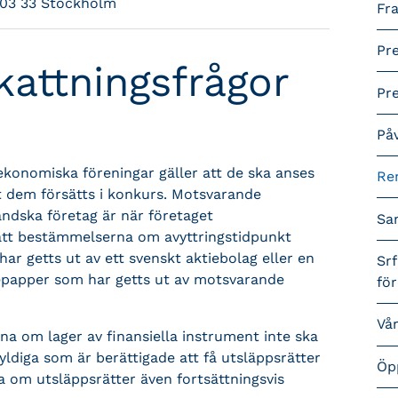
103 33 Stockholm
Fra
Pr
attningsfrågor
Pr
På
ekonomiska föreningar gäller att de ska anses
Re
t dem försätts i konkurs. Motsvarande
ändska företag är när företaget
Sa
att bestämmelserna om avyttringstidpunkt
r getts ut av ett svenskt aktiebolag eller en
Srf
depapper som har getts ut av motsvarande
fö
Vå
na om lager av finansiella instrument inte ska
yldiga som är berättigade att få utsläppsrätter
Öp
na om utsläppsrätter även fortsättningsvis