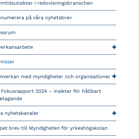
mtidsutsikter i redovisningsbranschen
enumerera på våra nyhetsbrev
essrum
verkansarbete
misser
mverkan med myndigheter och organisationer
 Fokusrapport 2024 – insikter för hållbart
retagande
ra nyhetskanaler
pet brev till Myndigheten för yrkeshögskolan