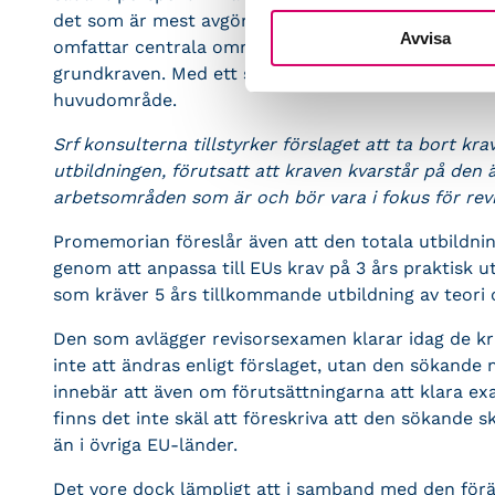
det som är mest avgörande är inte om detta är va
Avvisa
omfattar centrala områden inom redovisning, skatt 
grundkraven. Med ett sådant krav behövs inte det
huvudområde.
Srf konsulterna tillstyrker förslaget att ta bort 
utbildningen, förutsatt att kraven kvarstår på den
arbetsområden som är och bör vara i fokus för revi
Promemorian föreslår även att den totala utbildning
genom att anpassa till EUs krav på 3 års praktisk u
som kräver 5 års tillkommande utbildning av teori 
Den som avlägger revisorsexamen klarar idag de kr
inte att ändras enligt förslaget, utan den sökande
innebär att även om förutsättningarna att klara e
finns det inte skäl att föreskriva att den sökande s
än i övriga EU-länder.
Det vore dock lämpligt att i samband med den förän