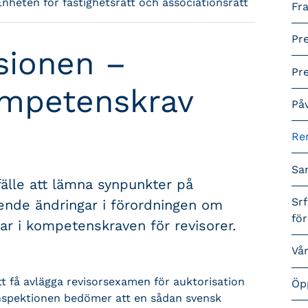
Enheten för fastighetsrätt och associationsrätt
Fra
Pr
sionen –
Pr
mpetenskrav
På
Re
Sa
fälle att lämna synpunkter på
Srf
nde ändringar i förordningen om
fö
ar i kompetenskraven för revisorer.
Vå
tt få avlägga revisorsexamen för auktorisation
Öp
sinspektionen bedömer att en sådan svensk