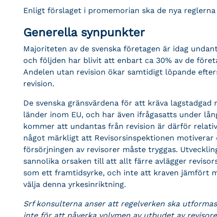
Enligt förslaget i promemorian ska de nya reglerna i
Generella synpunkter
Majoriteten av de svenska företagen är idag undant
och följden har blivit att enbart ca 30% av de föret
Andelen utan revision ökar samtidigt löpande efter
revision.
De svenska gränsvärdena för att kräva lagstadgad 
länder inom EU, och har även ifrågasatts under lång
kommer att undantas från revision är därför relat
något märkligt att Revisorsinspektionen motiverar
försörjningen av revisorer måste tryggas. Utvecklin
sannolika orsaken till att allt färre avlägger revis
som ett framtidsyrke, och inte att kraven jämfört m
välja denna yrkesinriktning.
Srf konsulterna anser att regelverken ska utform
inte för att påverka volymen av utbudet av revisore