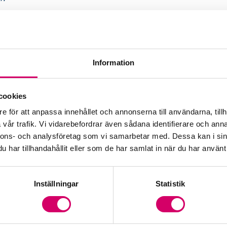
 ekonomiska rapporteringen för ett företag är
ag för såväl ägare som övriga intressenter och
dock revisorer även flera ämnesområden, som
Information
n. Detta kan avse analyser av hållbarhet, IT-
ka variabler. I en allt mera komplex värld kan
cookies
kan rymmas inom en yrkesroll, eller om det
n som är nödvändig.
e för att anpassa innehållet och annonserna till användarna, tillh
vår trafik. Vi vidarebefordrar även sådana identifierare och anna
en ”mångsysslare” inom kontrollverksamhet krävs
nnons- och analysföretag som vi samarbetar med. Dessa kan i sin
särreglering utöver EUs krav. Om perspektivet
har tillhandahållit eller som de har samlat in när du har använt 
de och naturliga arbets-uppgifter som hör till
svenska särregler utöver EU-direktiven.
Inställningar
Statistik
 det framtida förtroende för revision som
a fokusera på kontroll av ett företags
r förknippade med dessa områden. Ur ett
kapsinhämtningen inom företagsekonomi, men