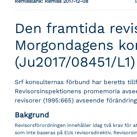
Remisslänk:
Remiss 2017-12-08
Den framtida revi
Morgondagens ko
(Ju2017/08451/L1)
Srf konsulternas förbund har beretts till
Revisorsinspektionens promemoria avsee
revisorer (1995:665) avseende förändring
Bakgrund
Revisorsförordningen innehåller idag två krav för a
som inte baseras på EUs revisorsdirektiv. Revisor