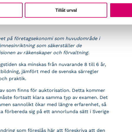
lt som huvudområde, utan att den bredd som
Tillåt urval
och juridik kommer att vara en del av
 svenska särkravet på företags-ekonomi som
kravet på företagsekonomi som huvudområde i
 ämnesinriktning som säkerställer de
sionen av räkenskaper och förvaltning.
stiden ska minskas från nuvarande 8 till 6 år,
tbildning, jämfört med de svenska särregler
och praktik.
av som finns för auktorisation. Detta kommer
 måste fortsatt klara samma typ av examen. Det
xamen sannolikt ökar med längre erfarenhet, så
ka förbereda sig på ett annorlunda sätt i Sverige
dring som föreslås här att föreskriva att den