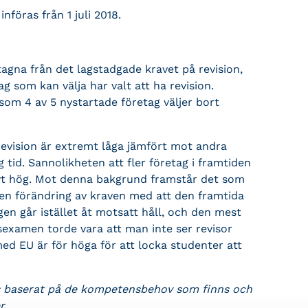
nföras från 1 juli 2018.
agna från det lagstadgade kravet på revision,
ag som kan välja har valt att ha revision.
som 4 av 5 nystartade företag väljer bort
revision är extremt låga jämfört mot andra
 tid. Sannolikheten att fler företag i framtiden
ivt hög. Mot denna bakgrund framstår det som
 en förändring av kraven med att den framtida
gen går istället åt motsatt håll, och den mest
orsexamen torde vara att man inte ser revisor
ed EU är för höga för att locka studenter att
as baserat på de kompetensbehov som finns och
r.