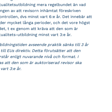
tualitetsutbildning mera regelbundet än vad
ngen av att revisorn inhämtat föreskriven
ntrollen, dvs minst vart 6:e år. Det innebär att
der mycket långa perioder, och det vore högst
et, t ex genom att kräva att den som är
ualitets-utbildning minst vart 3:e år.
bildningstiden avseende praktik sänks till 3 år
ill EUs direktiv. Detta förutsätter att den
står enligt nuvarande nivå och format. I
 att den som är auktoriserad revisor ska
vart 3:e år.