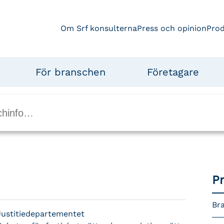
Om Srf konsulterna
Press och opinion
Pro
För branschen
Företagare
P
Bra
Justitiedepartementet