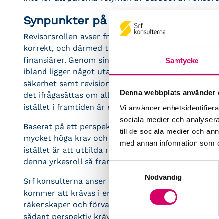
Synpunkter på förslaget
Revisorsrollen avser främst att säkerställa att den
korrekt, och därmed tillförlitlig som beslutsunderl
finansiärer. Genom sin kontrollfunktion tilldelas 
Samtycke
ibland ligger något utanför den egentliga yrkesrolle
säkerhet samt revision av mjuka och affärsstrategis
Denna webbplats använder 
det ifrågasättas om alla dessa kompetensområden 
istället i framtiden är en uppdelning av yrkesrolle
Vi använder enhetsidentifierar
sociala medier och analysera 
Baserat på ett perspektiv av att revisorn ska bli 
till de sociala medier och a
mycket höga krav och då sannolikt även en svensk 
med annan information som du 
istället är att utbilda revisorer för de grundläggan
denna yrkesroll så framstår det svårt att motivera 
Samtyckesval
Nödvändig
Srf konsulterna anser att yrkesrollen för att skapa
kommer att krävas i en komplex ekonomisk miljö sk
räkenskaper och förvaltning, samt de risker som ä
sådant perspektiv krävs en väsentlig del av kuns